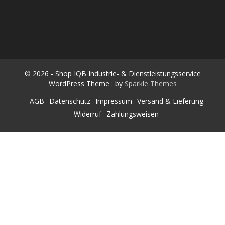
n
SHOP IQB INDUSTRIE- &
Räderwaschmaschinen & Werkstatt-Equipment
n
a
DIENSTLEISTUNGSSERVICE
c
h
:
© 2026 - Shop IQB Industrie- & Dienstleistungsservice
WordPress Theme : by
Sparkle Themes
AGB
Datenschutz
Impressum
Versand & Lieferung
Widerruf
Zahlungsweisen