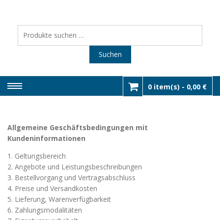
Skip
to
SHOP IQB 
Räderwaschmaschinen &
Werkstatt-Equipment
content
Suchen
DIENSTLEIS
nach:
Suchen
0 item(s) -
0,00 €
Allgemeine Geschäftsbedingungen mit
Kundeninformationen
1. Geltungsbereich
2. Angebote und Leistungsbeschreibungen
3. Bestellvorgang und Vertragsabschluss
4. Preise und Versandkosten
5. Lieferung, Warenverfügbarkeit
6. Zahlungsmodalitäten