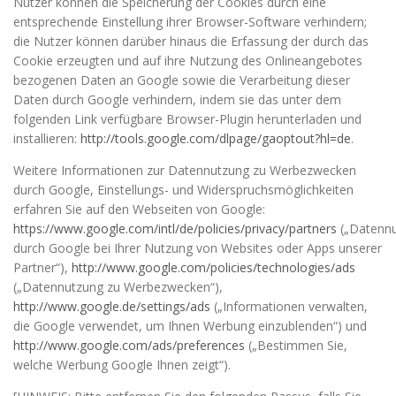
Nutzer können die Speicherung der Cookies durch eine
entsprechende Einstellung ihrer Browser-Software verhindern;
die Nutzer können darüber hinaus die Erfassung der durch das
Cookie erzeugten und auf ihre Nutzung des Onlineangebotes
bezogenen Daten an Google sowie die Verarbeitung dieser
Daten durch Google verhindern, indem sie das unter dem
folgenden Link verfügbare Browser-Plugin herunterladen und
installieren:
http://tools.google.com/dlpage/gaoptout?hl=de
.
Weitere Informationen zur Datennutzung zu Werbezwecken
durch Google, Einstellungs- und Widerspruchsmöglichkeiten
erfahren Sie auf den Webseiten von Google:
https://www.google.com/intl/de/policies/privacy/partners
(„Datenn
durch Google bei Ihrer Nutzung von Websites oder Apps unserer
Partner“),
http://www.google.com/policies/technologies/ads
(„Datennutzung zu Werbezwecken“),
http://www.google.de/settings/ads
(„Informationen verwalten,
die Google verwendet, um Ihnen Werbung einzublenden“) und
http://www.google.com/ads/preferences
(„Bestimmen Sie,
welche Werbung Google Ihnen zeigt“).