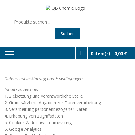
Skip
to
SHOP I
Räderwaschmaschin
& Werkstatt-Equipme
content
Suchen
DIENSTL
nach:
Suchen
0 item(s) -
0,00 €
Datenschutzerklärung und Einwilligungen
Inhaltsverzeichnis
1. Zielsetzung und verantwortliche Stelle
2. Grundsätzliche Angaben zur Datenverarbeitung
3. Verarbeitung personenbezogener Daten
4. Erhebung von Zugriffsdaten
5. Cookies & Reichweitenmessung
6. Google Analytics