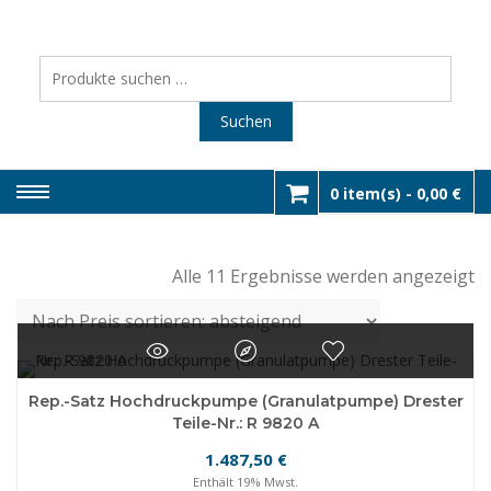
Skip
to
SHOP IQB 
Räderwaschmaschinen &
Werkstatt-Equipment
content
Suchen
DIENSTLEIS
nach:
Suchen
0 item(s) -
0,00 €
Alle 11 Ergebnisse werden angezeigt
N
Pr
so
ab
Rep.-Satz Hochdruckpumpe (Granulatpumpe) Drester
Teile-Nr.: R 9820 A
1.487,50
€
Enthält 19% Mwst.