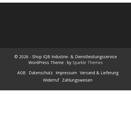
h
e
n
SHOP IQB INDUSTRIE- &
Räderwaschmaschinen & Werkstatt-Equipment
n
a
DIENSTLEISTUNGSSERVICE
c
h
:
© 2026 - Shop IQB Industrie- & Dienstleistungsservice
WordPress Theme : by
Sparkle Themes
AGB
Datenschutz
Impressum
Versand & Lieferung
Widerruf
Zahlungsweisen