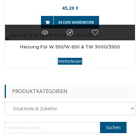
45,20
€
IN DEN WARENKORB
Heizung Für W 550/W 650 & TW 3000/3500
Weiterlesen
PRODUKTKATEGORIEN
S
Suchen
u
c