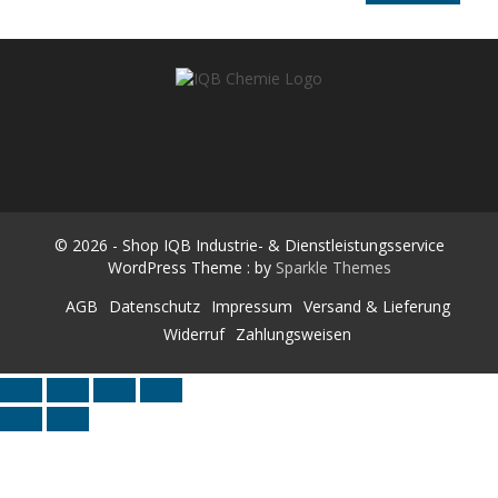
h
e
n
n
a
SHOP IQB INDUSTRIE- &
Räderwaschmaschinen & Werkstatt-Equipment
c
h
DIENSTLEISTUNGSSERVICE
:
© 2026 - Shop IQB Industrie- & Dienstleistungsservice
WordPress Theme : by
Sparkle Themes
AGB
Datenschutz
Impressum
Versand & Lieferung
Widerruf
Zahlungsweisen