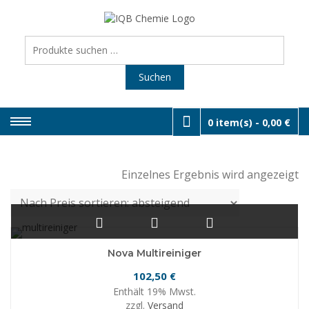
Skip
to
SHOP I
Räderwaschmaschin
& Werkstatt-Equipme
content
Suchen
DIENSTL
nach:
Suchen
0 item(s) -
0,00 €
Einzelnes Ergebnis wird angezeigt
Nova Multireiniger
102,50
€
Enthält 19% Mwst.
zzgl.
Versand