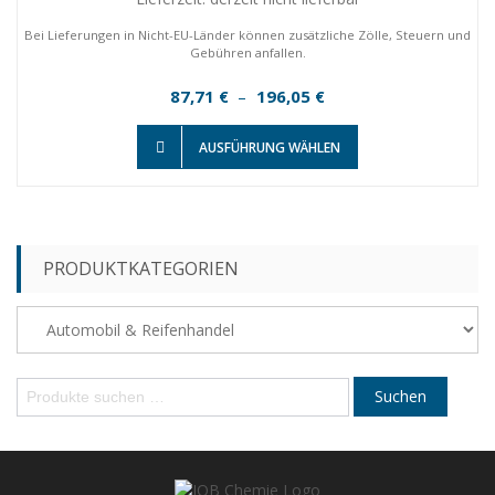
196,05 €
Bei Lieferungen in Nicht-EU-Länder können zusätzliche Zölle, Steuern und
Gebühren anfallen.
Preisspanne:
87,71
196,05
€
–
€
87,71 €
Dieses
bis
AUSFÜHRUNG WÄHLEN
Produkt
196,05 €
weist
mehrere
Varianten
auf.
Die
PRODUKTKATEGORIEN
Optionen
können
auf
der
Produktseite
S
Suchen
gewählt
u
werden
c
h
e