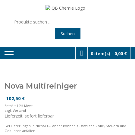
Skip
to
SHOP I
Räderwaschmaschin
& Werkstatt-Equipme
content
Suchen
DIENSTL
nach:
Suchen
0 item(s) -
0,00 €
Nova Multireiniger
102,50
€
Enthält 19% Mwst.
zzgl.
Versand
Lieferzeit: sofort lieferbar
Bei Lieferungen in Nicht-EU-Länder können zusätzliche Zölle, Steuern und
Gebühren anfallen.