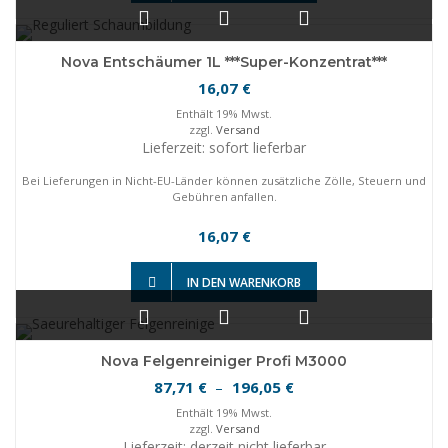
Nova Entschäumer 1L ***Super-Konzentrat***
16,07
€
Enthält 19% Mwst.
zzgl.
Versand
Lieferzeit: sofort lieferbar
Bei Lieferungen in Nicht-EU-Länder können zusätzliche Zölle, Steuern und
Gebühren anfallen.
16,07
€
IN DEN WARENKORB
Nova Felgenreiniger Profi M3000
Preisspanne:
87,71
196,05
€
–
€
87,71 €
Enthält 19% Mwst.
bis
zzgl.
Versand
Lieferzeit: derzeit nicht lieferbar