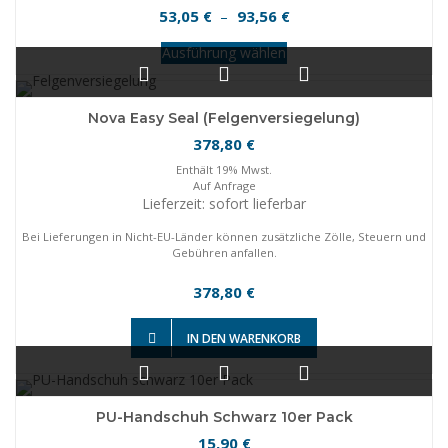
Preisspanne:
53,05
93,56
€
–
€
53,05 €
Dieses
Ausführung wählen
bis
Produkt
93,56 €
weist
mehrere
Nova Easy Seal (Felgenversiegelung)
Varianten
378,80
€
auf.
Die
Enthält 19% Mwst.
Auf Anfrage
Optionen
Lieferzeit: sofort lieferbar
können
auf
Bei Lieferungen in Nicht-EU-Länder können zusätzliche Zölle, Steuern und
der
Gebühren anfallen.
Produktseite
gewählt
378,80
€
werden
IN DEN WARENKORB
PU-Handschuh Schwarz 10er Pack
15,90
€