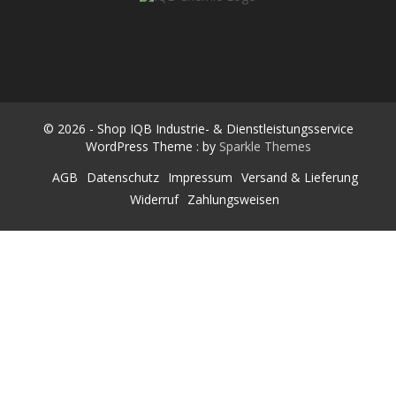
n
SHOP IQB INDUSTRIE- &
Räderwaschmaschinen & Werkstatt-Equipment
n
a
DIENSTLEISTUNGSSERVICE
c
h
:
© 2026 - Shop IQB Industrie- & Dienstleistungsservice
WordPress Theme : by
Sparkle Themes
AGB
Datenschutz
Impressum
Versand & Lieferung
Widerruf
Zahlungsweisen